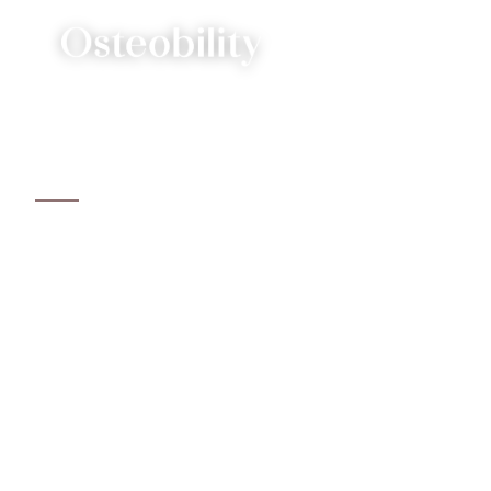
KONTAKT
Schreib mir
Ich freue mich über Deine Nachricht und melde
mich so schnell wie möglich bei Dir.